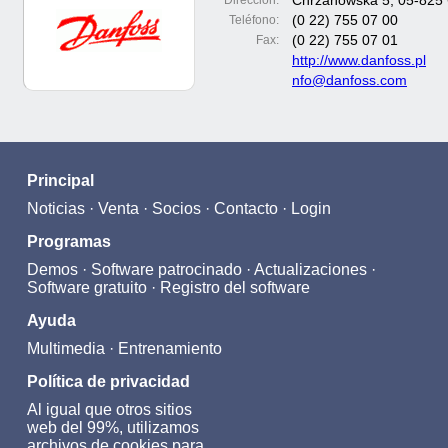
Chrzanowska 5, 05-825 
Dirección:
(0 22) 755 07 00
Teléfono:
(0 22) 755 07 01
Fax:
http://www.danfoss.pl
nfo@danfoss.com
Principal
Noticias
Venta
Socios
Contacto
Login
Programas
Demos
Software patrocinado
Actualizacione
s
Software gratuito
Registro del software
Ayuda
Multimedia
Entrenamiento
Política de privacidad
Al igual que otros sitios
web del 99%, utilizamos
archivos de cookies para